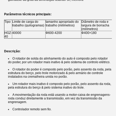
Parâmetros técnicos principais:
Tipo
Limite de carga do
tamanho apropriado do
Diâmetro de roda e
trabalho (quilogramas)
trabalho (milímetros)
largura de borracha
(milímetros)
HGZ-
40000
Φ600-4200
Φ400×180
40
Descrição:
O rotador de solda do alinhamento do auto é composto pelo rotador
do poder, por um rotador mais inativo & pelo sistema de controlo elétrico.
O rotador do poder é composto pelo porão, pelo assento da roda, pela
estrutura do berço, pelo trole motorizado & pelo armário de controle
instalados na cremalheira unida no porão.
Um rotador mais inativo é composto pelo porão, pelo assento da roda,
pela estrutura do berço & pelo sistema inativo do trole.
A movimentação da roda está usando a motor-caixa de engrenagens-
roda conduz diretamente a transmissão, em vez da transmissão da
engrenagem.
Controlador remoto sem fio.