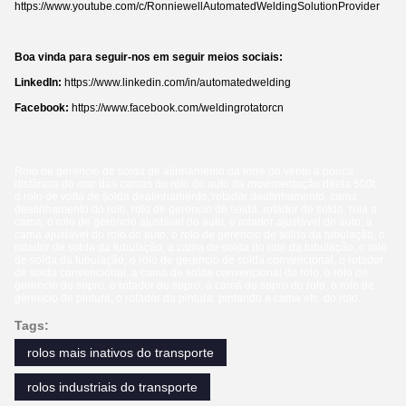
https://www.youtube.com/c/RonniewellAutomatedWeldingSolutionProvider
Boa vinda para seguir-nos em seguir meios sociais:
LinkedIn:
https://www.linkedin.com/in/automatedwelding
Facebook:
https://www.facebook.com/weldingrotatorcn
Rolo de gerencio de solda de alinhamento da torre do vento a pouca
distância do mar das camas do rolo do auto da movimentação direta 500t
o rolo de volta de solda dealinhamento, rotador dealinhamento, cama
dealinhamento do rolo, rolo de gerencio de solda, rotador de solda, rola a
cama, o rolo de gerencio ajustável do auto, o rotador ajustável do auto, a
cama ajustável do rolo do auto, o rolo de gerencio de solda da tubulação, o
rotador de solda da tubulação, a cama de solda do rolo da tubulação, o rolo
de solda da tubulação, o rolo de gerencio de solda convencional, o rotador
de solda convencional, a cama de solda convencional do rolo, o rolo de
gerencio de sopro, o rotador de sopro, a cama de sopro do rolo, o rolo de
gerencio de pintura, o rotador da pintura, pintando a cama etc. do rolo.
Tags:
rolos mais inativos do transporte
rolos industriais do transporte