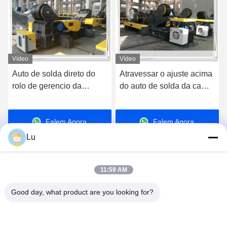
Vídeo
Vídeo
Atravessar o ajuste acima
Central nuclear de solda
do auto de solda da cama
especial da cama do rolo
do rolo alinhou o rotador
de 100 T usando o rotador
da soldadura do conjunto
de gerencio
Falem Agora.
Falem Agora.
da seção
Lu
11:59 AM
Good day, what product are you looking for?
WUXI RONNIEWELL MACHINERY
EQUIPMENT CO.,LTD