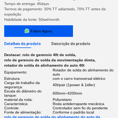
Tempo de entrega: 45days
Termos de pagamento: 30% TT adiantado, 70% TT antes da
expedição
Habilidade da fonte: 50set/month
Falem Agora.
Detalhes do produto
Descrição do produto
Destacar:
rolo de gerencio 40t de solda
,
rolo de gerencio de solda da movimentação direta
,
rotador de solda de alinhamento do auto 40t
Rotador de solda do alinhamento do
Equipamento:
auto
Estrutura:
com o carro transversal elétrico
Carga de trabalho da
40t/pair (1power & 1idler)
segurança:
Escala do diâmetro do
600mm~4200mm
tanque:
material da roda:
Poliuretano
Característica:
Roda antiderrapante mecânica
Controle:
Controlador sem fio do pendente
Fonte de alimentação:
Conforme o padrão local
rolo de gerencio de solda do alinhamento do auto da