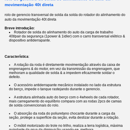
movimentação 40t direta
rolo de gerencio transversal de solda da solda do rotador do alinhamento do
auto da movimentação 40t direta
Breve introdução:
Rotador de solda do alinhamento do auto da carga de trabalho
40t/pair da segurança (1power & 1idler) com o carro transversal elétrico &
dispositivo antiderrapante.
Característica
:
A rotação da roda é diretamente movimentação através da caixa de
engrenagens & do motor, em vez da transmissão da engrenagem, que
melhoram a qualidade de solda & a impedem eficazmente soldar o
defeito.
O acessório antiderrapante mecânico instalado no lado da estrutura
do berço, impede o tanque rastejando durante o gerencio.
A estrutura alinhada auto do berço com o 4wheels de cada rotador,
mais carregamento do equilíbrio compara com as rodas 2pcs de camas
de solda convencionais do rolo.
O absorção da roda do poliuretano chocante durante a carga da
seção, protege a superfície da seção, evita deslizar durante a rotação.
O móbil motorizado do trole no trilho, realiza a terra logística, màxima
guindaste da grua da diminuição usando-se, melhora