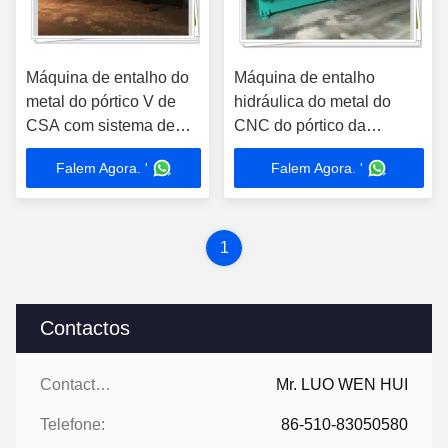
Máquina de entalho do
Máquina de entalho
metal do pórtico V de
hidráulica do metal do
CSA com sistema de
CNC do pórtico da
controlo do automóvel
braçadeira para a chapa
Falem Agora. '
Falem Agora. '
do CNC
metálica V que sulcam
1
Contactos
Contactos:
Mr. LUO WEN HUI
Telefone:
86-510-83050580