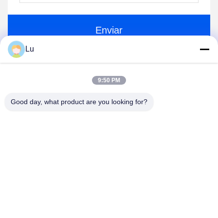
Enviar
Lu
9:50 PM
Good day, what product are you looking for?
WUXI RONNIEWELL MACHINERY
EQUIPMENT CO.,LTD
sale@ronniewell.com
86-510-83050580
No.28, estrada de Xieda, cidade de Yangshan, disttict de
Huishan, cidade de Wuxi