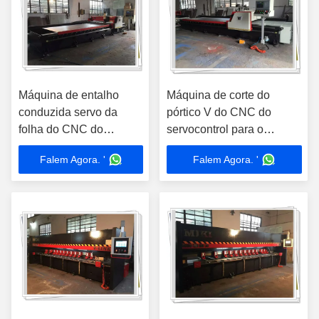
Máquina de entalho
Máquina de corte do
conduzida servo da
pórtico V do CNC do
folha do CNC do
servocontrol para o
parafuso da bola para a
entalhe dos SS com
Falem Agora. '
Falem Agora. '
placa de metal V que
garantia da qualidade
cortam