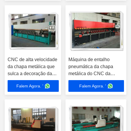
CNC de alta velocidade
Máquina de entalho
da chapa metálica que
pneumática da chapa
sulca a decoração da
metálica do CNC da
máquina personalizada
braçadeira para a placa de
Falem Agora. '
Falem Agora. '
metal V que cortam