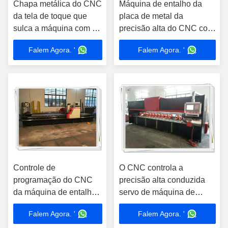
Chapa metálica do CNC
Máquina de entalho da
da tela de toque que
placa de metal da
sulca a máquina com a
precisão alta do CNC com
braçadeira pneumática
a lâmina que refrigera
Falem Agora. '
Falem Agora. '
para o entalhe dos SS
para o sulco de V
Controle de
O CNC controla a
programação do CNC
precisão alta conduzida
da máquina de entalho
servo de máquina de
do metal do plano
entalho da chapa metálica
Falem Agora. '
Falem Agora. '
horizontal