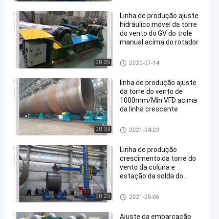
orre
Linha de produção ajuste
hidráulico móvel da torre
do vento do GV do trole
manual acima do rotador
Vento Linha de produção da T
00:35
2020-07-14
en
orre
linha de produção ajuste
da torre do vento de
1000mm/Min VFD acima
da linha crescente
Vento Linha de produção da T
00:38
2021-04-23
orre
Linha de produção
crescimento da torre do
vento da coluna e
estação da solda do
rotador auto
Vento Linha de produção da T
00:25
2021-05-06
orre
Ajuste da embarcação