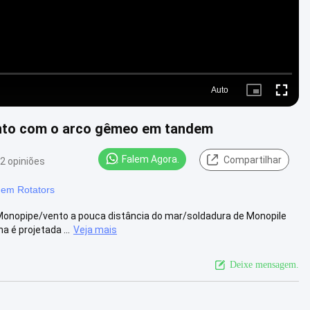
Auto
Picture-
Fullscre
in-
Picture
ento com o arco gêmeo em tandem
Falem Agora.
Compartilhar
2 opiniões
gem Rotators
 Monopipe/vento a pouca distância do mar/soldadura de Monopile
 é projetada ...
Veja mais
Deixe mensagem.