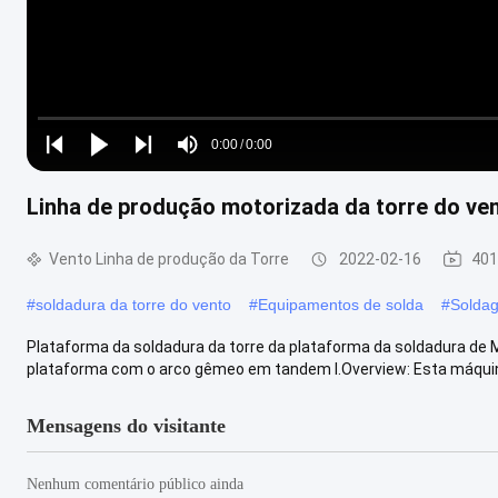
Loaded
:
0%
0:00
/
0:00
Play
Play
Play
Mute
Current
Duration
next
next
Linha de produção motorizada da torre do v
Time
Vento Linha de produção da Torre
2022-02-16
401
#
soldadura da torre do vento
#
Equipamentos de solda
#
Solda
Plataforma da soldadura da torre da plataforma da soldadura de
plataforma com o arco gêmeo em tandem I.Overview: Esta máquina
Mensagens do visitante
Nenhum comentário público ainda