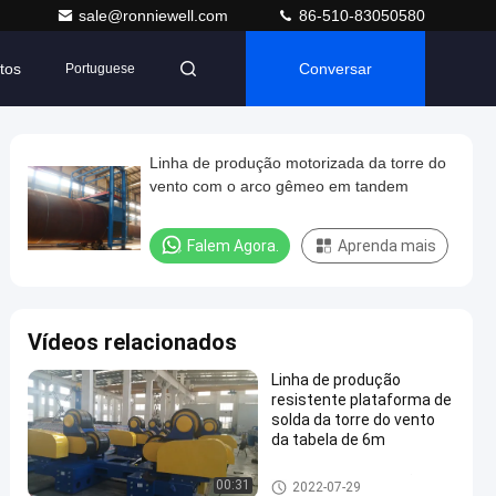
sale@ronniewell.com
86-510-83050580
tos
Conversar
Portuguese
Linha de produção motorizada da torre do
vento com o arco gêmeo em tandem
Falem Agora.
Aprenda mais
Vídeos relacionados
Linha de produção
resistente plataforma de
solda da torre do vento
da tabela de 6m
Vento Linha de produção da T
00:31
2022-07-29