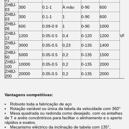
01
ZHBJ-
300
0.1-1
À mão
0-90
600
03
ZHBJ-
300
0.1-1
1
0-90
600
03
ZHBJ-
600
0.09-0.9
1
0-90
1000
06
ZHBJ-
1200
0.05-0.5
0,4
0-120
1200
VFD
12
ZHBJ-
3000
0.05-0.5
0,23
0-135
1400
30
ZHBJ-
5000
0.05-0.5
0,2
0-135
1500
50
ZHBJ-
10000
0.05-0.5
0,2
0-135
2000
100
ZHBJ-
20000
0.05-0.5
0,2
0-135
2000
200
Vantagens competitivas:
Robusto toda a fabricação de aço
Rotação variável ou única da tabela da velocidade com 360°
Mesa quadrada ou redonda como desejado. com os entalhes
de T e anéis concêntricos para facilitar o alinhamento e o aperto
rápidos e exatos.
Mecanismo eléctrico da inclinação de tabela com 135°,