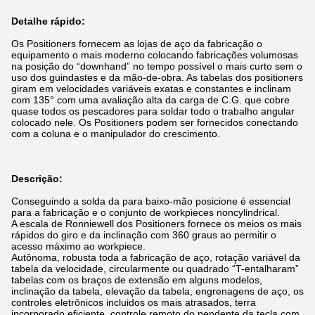
Detalhe rápido:
Os Positioners fornecem as lojas de aço da fabricação o
equipamento o mais moderno colocando fabricações volumosas
na posição do “downhand” no tempo possível o mais curto sem o
uso dos guindastes e da mão-de-obra. As tabelas dos positioners
giram em velocidades variáveis exatas e constantes e inclinam
com 135° com uma avaliação alta da carga de C.G. que cobre
quase todos os pescadores para soldar todo o trabalho angular
colocado nele. Os Positioners podem ser fornecidos conectando
com a coluna e o manipulador do crescimento.
Descrição:
Conseguindo a solda da para baixo-mão posicione é essencial
para a fabricação e o conjunto de workpieces noncylindrical.
A escala de Ronniewell dos Positioners fornece os meios os mais
rápidos do giro e da inclinação com 360 graus ao permitir o
acesso máximo ao workpiece.
Autônoma, robusta toda a fabricação de aço, rotação variável da
tabela da velocidade, circularmente ou quadrado “T-entalharam”
tabelas com os braços de extensão em alguns modelos,
inclinação da tabela, elevação da tabela, engrenagens de aço, os
controles eletrônicos incluidos os mais atrasados, terra
incorporado eficiente, controle remoto do pendente da tecla com