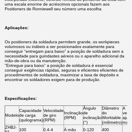
uma escala enorme de acréscimos opcionais fazem aos
Positioners de Ronniewell seu número uma escolha.
Aplicações:
Os positioners da soldadura permitem grande, os workpieces
volumosos ou inábeis a ser posicionados exatamente para
conseguir “entregam para baixo” a posição de soldadura sem a
necessidade para guindastes aéreos ou o aparelho adicional da
mão-de-obra ou da manutenção.
“Entregue para baixo” a posição de soldadura é essencial
conseguir exigências rápidas, seguras e eficientes eficientes de
procedimentos de soldadura, maximizar a taxa de depósito e
encontrar os soldadores exigem para de produção.
Especificações:
Ângulo
Diâmetro
A
Capacidade
Velocidade
Inclinação
de
do
velo
Modelo
de carga
de giro
(RPM)
inclinação
Worktable.
ajust
(quilograma)
(RPM)
(°)
(milímetro)
mane
ZHBJ-
100
0.4-4
À mão
0-120
400