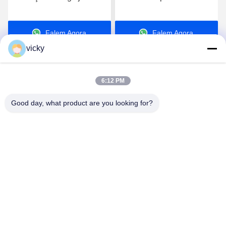
com o mandril de 3
inclinação 3000kg para a
maxilas
soldadura da flange da
Falem Agora.
Falem Agora.
tubulação
vicky
6:12 PM
Good day, what product are you looking for?
WUXI RONNIEWELL MACHINERY
EQUIPMENT CO.,LTD
sale@ronniewell.com
86-510-83050580
No.28, estrada de Xieda, cidade de Yangshan, disttict de
Huishan, cidade de Wuxi